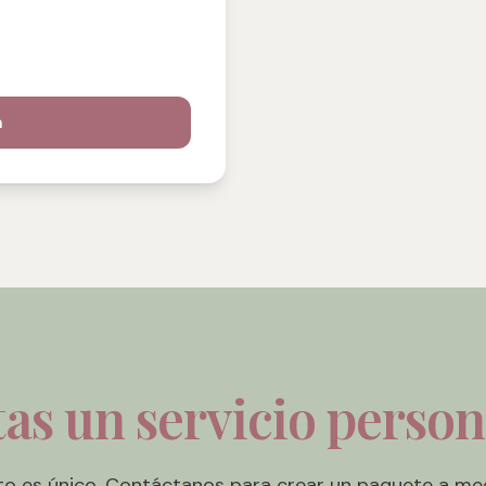
n
as un servicio perso
o es único. Contáctanos para crear un paquete a me