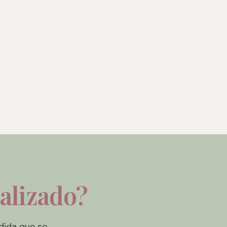
nalizado?
dida que se